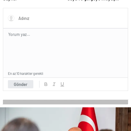
duymuyor, şifalı meyveler
veriyor!
En az 10 karakter gerekli
Gönder