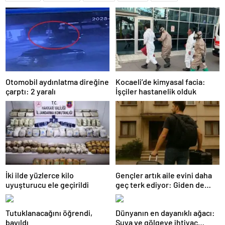
Otomobil aydınlatma direğine
Kocaeli’de kimyasal facia:
çarptı: 2 yaralı
İşçiler hastanelik olduk
İki ilde yüzlerce kilo
Gençler artık aile evini daha
uyuşturucu ele geçirildi
geç terk ediyor: Giden de
geri dönüyor
Tutuklanacağını öğrendi,
Dünyanın en dayanıklı ağacı:
bayıldı
Suya ve gölgeye ihtiyaç