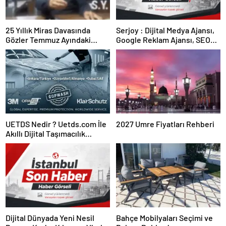
25 Yıllık Miras Davasında
Serjoy : Dijital Medya Ajansı,
Gözler Temmuz Ayındaki
Google Reklam Ajansı, SEO
Karar Duruşmasına Çevrildi
Ajansı ve Web Tasarım Ajansı
UETDS Nedir ? Uetds.com İle
2027 Umre Fiyatları Rehberi
Akıllı Dijital Taşımacılık
Yazılımı
Dijital Dünyada Yeni Nesil
Bahçe Mobilyaları Seçimi ve