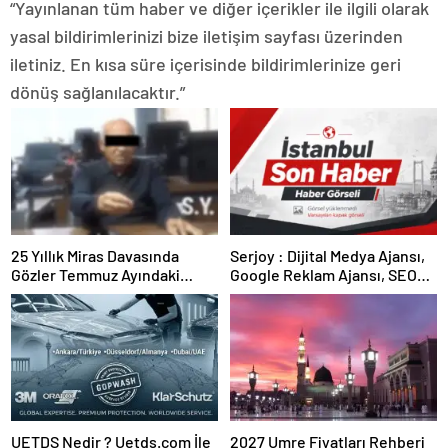
“Yayınlanan tüm haber ve diğer içerikler ile ilgili olarak
yasal bildirimlerinizi bize iletişim sayfası üzerinden
iletiniz. En kısa süre içerisinde bildirimlerinize geri
dönüş sağlanılacaktır.”
25 Yıllık Miras Davasında
Serjoy : Dijital Medya Ajansı,
Gözler Temmuz Ayındaki
Google Reklam Ajansı, SEO
Karar Duruşmasına Çevrildi
Ajansı ve Web Tasarım Ajansı
UETDS Nedir ? Uetds.com İle
2027 Umre Fiyatları Rehberi