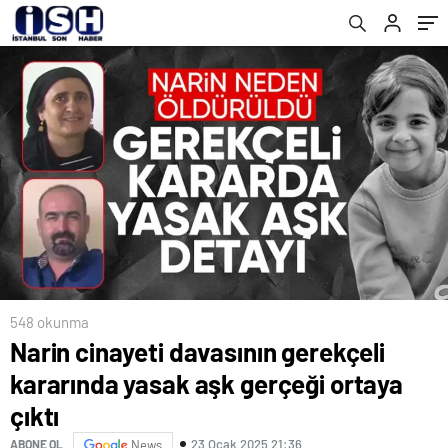
548 okunma
Narin cinayeti davasının gerekçeli
kararında yasak aşk gerçeği ortaya
çıktı
23 Ocak 2025 21:36
ABONE OL
News