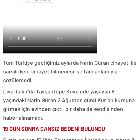
Tüm Türkiye geçtiğimiz aylarda Narin Güran cinayeti ile
sarsılırken, cinayet bilmecesi ise tam anlamıyla
çözülemedi.
Diyarbakır’da Tavşantepe Köyü’nde yaşayan 8
yaşındaki Narin Güran 2 Ağustos günü Kur’an kursuna
gitmek için evinden çıktı, bir daha da kendisinden
haber alınamadı.
19 GÜN SONRA CANSIZ BEDENİ BULUNDU
O gün en son 15.11’de Tavşantepe İlkokulu’nun güvenlik