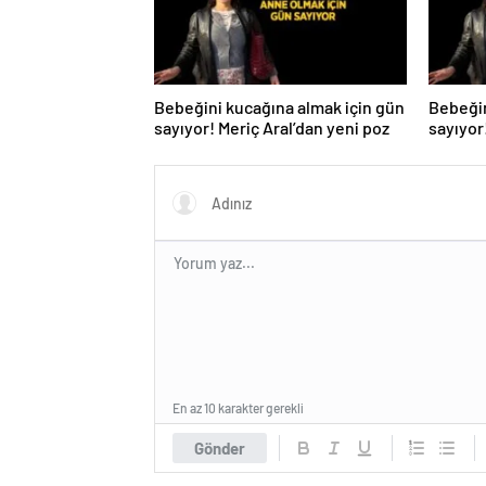
Bebeğini kucağına almak için gün
Bebeğin
sayıyor! Meriç Aral’dan yeni poz
sayıyor
En az 10 karakter gerekli
Gönder