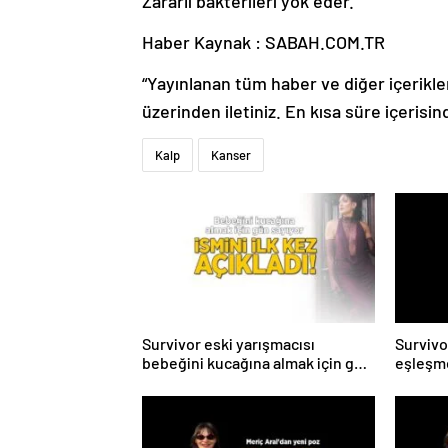
Zararlı bakterileri yok eder.
Haber Kaynak : SABAH.COM.TR
“Yayınlanan tüm haber ve diğer içerikler i
üzerinden iletiniz. En kısa süre içerisin
Kalp
Kanser
Survivor eski yarışmacısı
Survivo
bebeğini kucağına almak için gün
eşleşme
sayıyor! İsmini ilk kez açıkladı