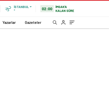
İMSAK'A
İSTANBUL
02:00
KALAN SÜRE
°
Yazarlar
Gazeteler