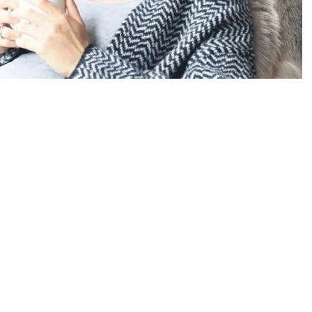
0
News
nde kafein tüketiminin bebeğin beyin gelişimini
ndependent’te yer alan habere göre, uluslararası bir
at eksikliği ve hiperaktivite bozukluğu (DEHB) arasındaki
ne adlı hakemli dergide yayımlanan çalışma kapsamında 58
z edildi. Veriler ilk başta gebelikte kahve içmekle DEHB
ra ve alkol kullanımı gibi yaşam tarzı faktörlerini
sanları hamilelikte kahve tüketimiyle çocukta DEHB
ç ilişki bulamadı. Uzmanlar, bulguların hamilelikte
duğunu göstermediğinin altını çiziyor.