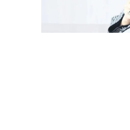
0
BEĞENDİM
ABONE OL
Yapılan araştırmalarda, gebelik dönemi
olumsuz etkileyebileceği görülmüştü. I
araştırma ekibi, kafein tüketimiyle dikk
ilişkiyi inceledi. Psychological Medici
bin 694 anne-çocuk çiftinin verisi anali
arasında güçlü bir bağlantı kursa da siga
hesaba katınca durum değişti. Bilim in
görülmesi arasında güçlü bir neden sonu
kafein tüketiminin tamamen zararsız ol