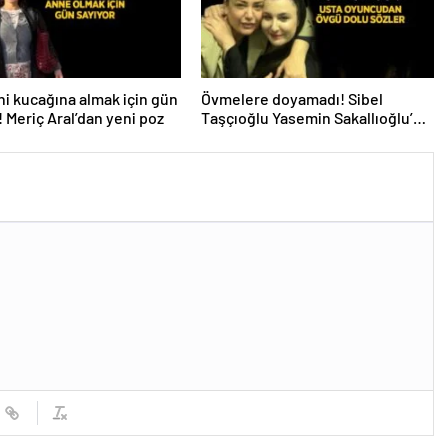
i kucağına almak için gün
Övmelere doyamadı! Sibel
! Meriç Aral’dan yeni poz
Taşçıoğlu Yasemin Sakallıoğlu’nu
kuliste ziyaret etti