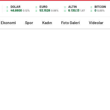
DOLAR
EURO
ALTIN
BITCOIN
46,6600
53,1528
6.130,13
0
0.12%
0.09%
1,67
0,00%
Ekonomi
Spor
Kadın
Foto Galeri
Videolar