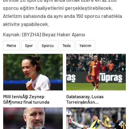
sporcu eğitim faaliyetlerini gerçekleştirebilecek.
Atletizm sahasında da aynı anda 150 sporcu rahatlıkla
aktivite yapabilecek.
Kaynak: (BYZHA) Beyaz Haber Ajansı
Metre
Spor
Sporcu
Tesis
Yatırım
Milli tenisÃ§i Zeynep
Galatasaray, Lucas
SÃ¶nmez final turunda
TorreiraânÄ±n
sÃ¶zleÅmesini uzattÄ±