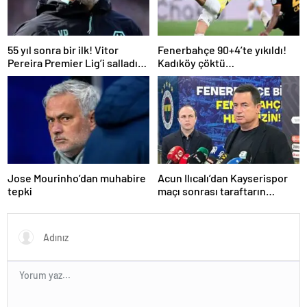
55 yıl sonra bir ilk! Vitor
Fenerbahçe 90+4’te yıkıldı!
Pereira Premier Lig’i salladı…
Kadıköy çöktü…
Jose Mourinho’dan muhabire
Acun Ilıcalı’dan Kayserispor
tepki
maçı sonrası taraftarın
tepkisi hakkında açıklama