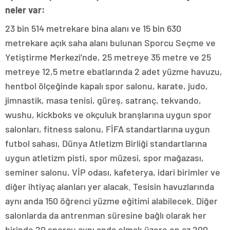
neler var:
23 bin 514 metrekare bina alanı ve 15 bin 630
metrekare açık saha alanı bulunan Sporcu Seçme ve
Yetiştirme Merkezi’nde, 25 metreye 35 metre ve 25
metreye 12,5 metre ebatlarında 2 adet yüzme havuzu,
hentbol ölçeğinde kapalı spor salonu, karate, judo,
jimnastik, masa tenisi, güreş, satranç, tekvando,
wushu, kickboks ve okçuluk branşlarına uygun spor
salonları, fitness salonu, FİFA standartlarına uygun
futbol sahası, Dünya Atletizm Birliği standartlarına
uygun atletizm pisti, spor müzesi, spor mağazası,
seminer salonu, VİP odası, kafeterya, idari birimler ve
diğer ihtiyaç alanları yer alacak. Tesisin havuzlarında
aynı anda 150 öğrenci yüzme eğitimi alabilecek. Diğer
salonlarda da antrenman süresine bağlı olarak her
birinde 20 sporcu aynı anda olmak üzere en az 200