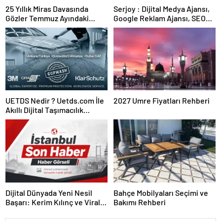
25 Yıllık Miras Davasında
Serjoy : Dijital Medya Ajansı,
Gözler Temmuz Ayındaki
Google Reklam Ajansı, SEO
Karar Duruşmasına Çevrildi
Ajansı ve Web Tasarım Ajansı
UETDS Nedir ? Uetds.com İle
2027 Umre Fiyatları Rehberi
Akıllı Dijital Taşımacılık
Yazılımı
Dijital Dünyada Yeni Nesil
Bahçe Mobilyaları Seçimi ve
Başarı: Kerim Kılınç ve Viral
Bakımı Rehberi
İçerik Stratejilerinin Yükselişi