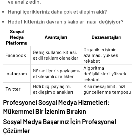
ve analiz edin.
Hangi içerikleriniz daha çok etkileşim aldı?
Hedef kitlenizin davranış kalıpları nasıl değişiyor?
Sosyal
Medya
Avantajları
Dezavantajları
Platformu
Organik erişimin
Geniş kullanıcı kitlesi,
Facebook
azalması, yüksek
etkili reklam olanakları
rekabet
Algoritma
Görsel içerik paylaşımı,
Instagram
değişiklikleri, yüksek
etkileşimli özellikler
rekabet
Hızlı bilgi paylaşımı,
Kısa mesaj limiti, hızlı
Twitter
etkileşim olanakları
güncellenme temposu
Profesyonel Sosyal Medya Hizmetleri:
Mükemmel Bir İzlenim Bırakın
Sosyal Medya Başarınız İçin Profesyonel
Çözümler