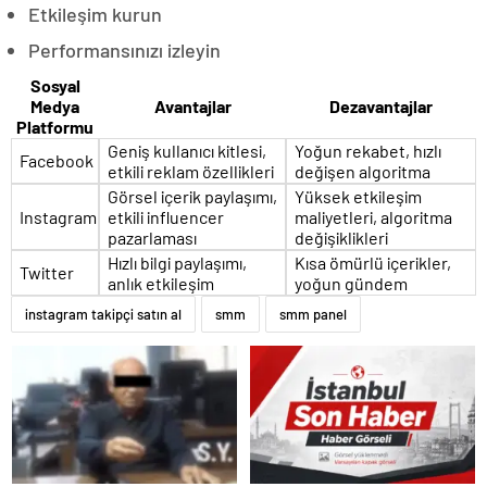
Etkileşim kurun
Performansınızı izleyin
Sosyal
Medya
Avantajlar
Dezavantajlar
Platformu
Geniş kullanıcı kitlesi,
Yoğun rekabet, hızlı
Facebook
etkili reklam özellikleri
değişen algoritma
Görsel içerik paylaşımı,
Yüksek etkileşim
Instagram
etkili influencer
maliyetleri, algoritma
pazarlaması
değişiklikleri
Hızlı bilgi paylaşımı,
Kısa ömürlü içerikler,
Twitter
anlık etkileşim
yoğun gündem
instagram takipçi satın al
smm
smm panel