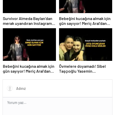
Survivor Almeda Baylan’dan
Bebeğini kucağına almak için
merak uyandıran Instagram
gün sayıyor! Meriç Aral’dan
paylaşımı! ‘Bugün ilk adım
yeni poz
atıldı’
Bebeğini kucağına almak için
Övmelere doyamadı! Sibel
gün sayıyor! Meriç Aral’dan
Taşçıoğlu Yasemin
yeni poz
Sakallıoğlu’nu kuliste ziyaret
etti