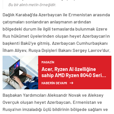
Bu bir alıntı metin örneğidir.
Dağlık Karabağ’da Azerbaycan ile Ermenistan arasında
çatışmaları sonlandıran anlaşmanın ardından
bölgedeki durum ile ilgili temaslarda bulunmak üzere
Rus hükümet üyelerinden oluşan heyet Azerbaycan’ın
başkenti Bakü’ye gitmiş, Azerbaycan Cumhurbaşkanı
İlham Aliyev, Rusya Dışişleri Bakanı Sergey Lavrov’dur.
MAGAZIN
Acer, Ryzen AI özelliğine
sahip AMD Ryzen 8040 Serisi
İşlemcilerle Donatılan Yeni
HABERİN DEVAMI
Swift Serisi Dizüstü
Bilgisayarlarını Satışa Sundu
Başbakan Yardımcıları Aleksandr Novak ve Aleksey
Overçuk oluşan heyet Azerbaycan, Ermenistan ve
Rusya’nın imzaladığı üçlü bildirinin bölgede sağlam ve