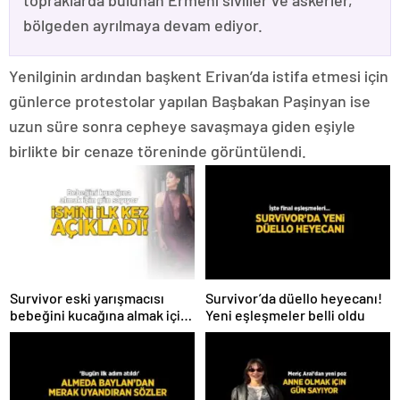
topraklarda bulunan Ermeni siviller ve askerler,
bölgeden ayrılmaya devam ediyor.
Yenilginin ardından başkent Erivan’da istifa etmesi için
günlerce protestolar yapılan Başbakan Paşinyan ise
uzun süre sonra cepheye savaşmaya giden eşiyle
birlikte bir cenaze töreninde görüntülendi.
Survivor eski yarışmacısı
Survivor’da düello heyecanı!
bebeğini kucağına almak için
Yeni eşleşmeler belli oldu
gün sayıyor! İsmini ilk kez
açıkladı