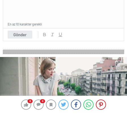
En az 10 karakter gerekli
Gönder
0
0
0
0