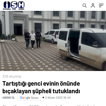
328 okunma
Tartıştığı genci evinin önünde
bıçaklayan şüpheli tutuklandı
2 Nisan 2025 18:40
ABONE OL
News