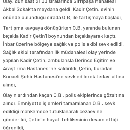
Olay, dün saat 21.00 sıralarında Sırrıpaşa Mahallesi
Akbal Sokak’ta meydana geldi. Kadir Çetin, evinin
önünde bulunduğu sırada O.B. ile tartışmaya başladı.
Tartışma kavgaya dönüşürken O.B. yanında bulunan
bıçakla Kadir Çetin’i boynundan bıçaklayarak kaçtı.
İhbar üzerine bölgeye sağlık ve polis ekibi sevk edildi.
Sağlık ekibi tarafından ilk müdahalesi olay yerinde
yapılan Kadir Çetin, ambulansla Derince Eğitim ve
Araştırma Hastanesi’ne kaldırıldı. Çetin, buradan
Kocaeli Şehir Hastanesi’ne sevk edilerek tedavi altına
alındı.
Olayın ardından kaçan O.B., polis ekiplerince gözaltına
alındı. Emniyette işlemleri tamamlanan O.B., sevk
edildiği mahkemece tutuklanarak cezaevine
gönderildi. Çetin’in hayati tehlikesinin devam ettiği
öğrenildi.