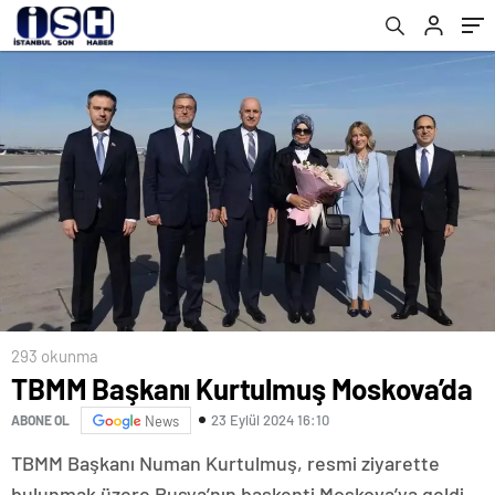
293 okunma
TBMM Başkanı Kurtulmuş Moskova’da
23 Eylül 2024 16:10
ABONE OL
News
TBMM Başkanı Numan Kurtulmuş, resmi ziyarette
bulunmak üzere Rusya’nın başkenti Moskova’ya geldi.