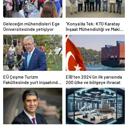
Geleceğin mühendisleri Ege
“Konya’da Tek: KTO Karatay
Üniversitesinde yetişiyor
İnşaat Mühendisliği ve Makine
Mühendisliği Bölümleri
Avrupa’da Tanınacak”
EÜ Çeşme Turizm
EİB’ten 2024’ün ilk yarısında
Fakültesinde yurt inşaatında
200 ülke ve bölgeye ihracat
sona gelindi