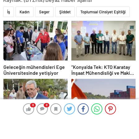
İş
Kadın
Seger
Şiddet
Toplumsal Cinsiyet Eşitliği
Geleceğin mühendisleri Ege
“Konya’da Tek: KTO Karatay
Üniversitesinde yetişiyor
İnşaat Mühendisliği ve Makine
Mühendisliği Bölümleri
Avrupa’da Tanınacak”
0
0
0
0
EÜ Çeşme Turizm
EİB’ten 2024’ün ilk yarısında
Fakültesinde yurt inşaatında
200 ülke ve bölgeye ihracat
sona gelindi