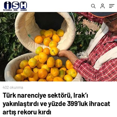
Anlattı
402 okunma
Türk narenciye sektörü, Irak’ı
yakınlaştırdı ve yüzde 399’luk ihracat
artış rekoru kırdı