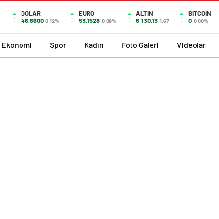
DOLAR
EURO
ALTIN
BITCOIN
46,6600
53,1528
6.130,13
0
0.12%
0.09%
1,67
0,00%
Ekonomi
Spor
Kadın
Foto Galeri
Videolar