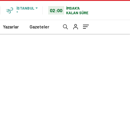
İMSAK'A
İSTANBUL
02:00
KALAN SÜRE
°
Yazarlar
Gazeteler