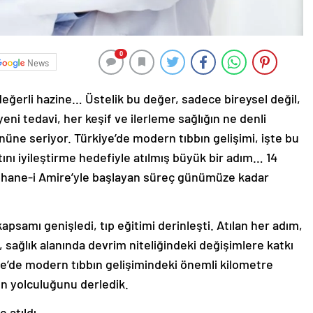
0
News
 değerli hazine… Üstelik bu değer, sadece bireysel değil,
ni tedavi, her keşif ve ilerleme sağlığın ne denli
nüne seriyor. Türkiye’de modern tıbbın gelişimi, işte bu
ını iyileştirme hedefiyle atılmış büyük bir adım… 14
phane-i Amire’yle başlayan süreç günümüze kadar
psamı genişledi, tıp eğitimi derinleşti. Atılan her adım,
 sağlık alanında devrim niteliğindeki değişimlere katkı
ye’de modern tıbbın gelişimindeki önemli kilometre
un yolculuğunu derledik.
e atıldı