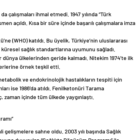
a çalışmaları ihmal etmedi. 1947 yılında “Türk
n açıldı. Kısa bir süre içinde başarılı çalışmalara imza
ü’ne (WHO) katıldı. Bu üyelik, Türkiye’nin uluslararası
e küresel sağlık standartlarına uyumunu sağladı.
 dünya ülkelerinden geride kalmadı. Nitekim 1974’te ilk
ğerlerine örnek teşkil etti.
bolik ve endokrinolojik hastalıkların tespiti için
arı ise 1986’da atıldı. Fenilketonüri Tarama
ç, zaman içinde tüm ülkede yaygınlaştı.
ramı”
mli gelişmelere sahne oldu. 2003 yılı başında Sağlık
uoyuna duyurulan “Sağlıkta Dönüşüm Programı” ile