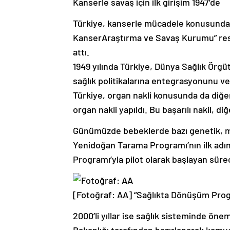
Kanserle savaş için ilk girişim 1947’de
Türkiye, kanserle mücadele konusunda d
KanserAraştırma ve Savaş Kurumu” resme
attı.
1949 yılında Türkiye, Dünya Sağlık Örgüt
sağlık politikalarına entegrasyonunu v
Türkiye, organ nakli konusunda da diğer
organ nakli yapıldı. Bu başarılı nakil, di
Günümüzde bebeklerde bazı genetik, meta
Yenidoğan Tarama Programı’nın ilk adıml
Programı’yla pilot olarak başlayan süre
[Fotoğraf: AA]
“Sağlıkta Dönüşüm Prog
2000’li yıllar ise sağlık sisteminde öne
Bakanlığı tarafından hazırlanarak kam