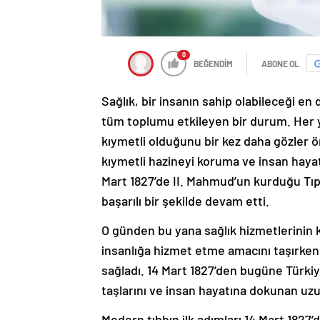
0
BEĞENDİM
ABONE OL
Sağlık, bir insanın sahip olabileceği en
tüm toplumu etkileyen bir durum. Her ye
kıymetli olduğunu bir kez daha gözler ö
kıymetli hazineyi koruma ve insan hayat
Mart 1827’de II. Mahmud’un kurduğu Tı
başarılı bir şekilde devam etti.
O günden bu yana sağlık hizmetlerinin ka
insanlığa hizmet etme amacını taşırken,
sağladı. 14 Mart 1827’den bugüne Türki
taşlarını ve insan hayatına dokunan uz
Modern tıbbın ilk adımları 14 Mart 1827’d