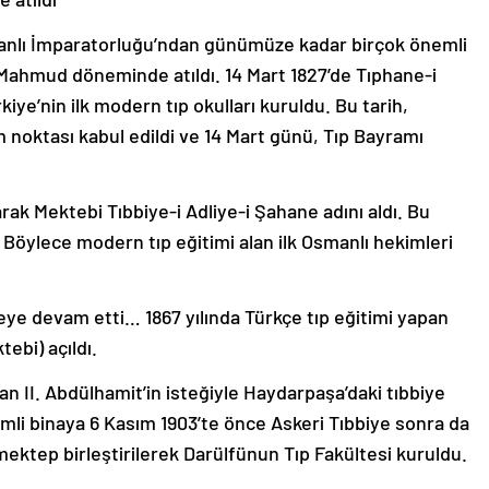
manlı İmparatorluğu’ndan günümüze kadar birçok önemli
 Mahmud döneminde atıldı. 14 Mart 1827’de Tıphane-i
ye’nin ilk modern tıp okulları kuruldu. Bu tarih,
 noktası kabul edildi ve 14 Mart günü, Tıp Bayramı
arak Mektebi Tıbbiye-i Adliye-i Şahane adını aldı. Bu
i. Böylece modern tıp eğitimi alan ilk Osmanlı hekimleri
meye devam etti… 1867 yılında Türkçe tıp eğitimi yapan
tebi) açıldı.
an II. Abdülhamit’in isteğiyle Haydarpaşa’daki tıbbiye
mli binaya 6 Kasım 1903’te önce Askeri Tıbbiye sonra da
ki mektep birleştirilerek Darülfünun Tıp Fakültesi kuruldu.