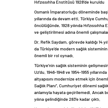
Hıfzıssıhha Enstitüsü 1928’de kuruldu
Osmanlı İmparatorluğu döneminde başla
yıllarında da devam etti. Türkiye Cumhur
öncülüğünde, 1928 yılında Hıfzıssıhha E
ve geliştirilmesi adına önemli çalışmalar
Dr. Refik Saydam, görevde kaldığı 14 yı
da Türkiye’de modern sağlık sisteminin 
önemli bir rol oynadı.
Türkiye’nin sağlık sisteminin gelişmesin
Uz’du. 1946-1948 ve 1954-1955 yıllarında
altyapısını modernize etmek için önemli a
Sağlık Planı”, Cumhuriyet dönemi sağlık p
anlamıyla hayata geçirilemedi. Ancak bu
yılına gelindiğinde 283’e kadar çıktı.