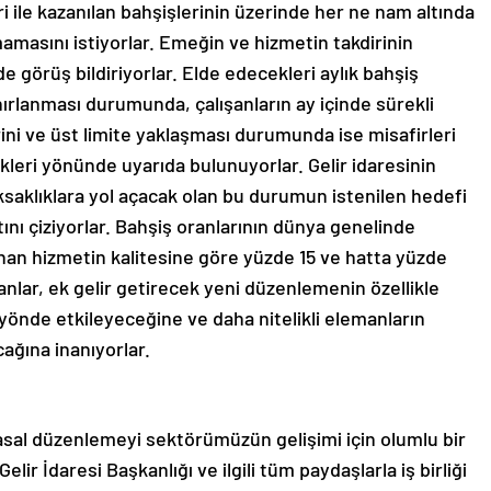
eri ile kazanılan bahşişlerinin üzerinde her ne nam altında
lmamasını istiyorlar. Emeğin ve hizmetin takdirinin
görüş bildiriyorlar. Elde edecekleri aylık bahşiş
sınırlanması durumunda, çalışanların ay içinde sürekli
rini ve üst limite yaklaşması durumunda ise misafirleri
eri yönünde uyarıda bulunuyorlar. Gelir idaresinin
ksaklıklara yol açacak olan bu durumun istenilen hedefi
ını çiziyorlar. Bahşiş oranlarının dünya genelinde
ınan hizmetin kalitesine göre yüzde 15 ve hatta yüzde
nlar, ek gelir getirecek yeni düzenlemenin özellikle
yönde etkileyeceğine ve daha nitelikli elemanların
ağına inanıyorlar.
yasal düzenlemeyi sektörümüzün gelişimi için olumlu bir
ir İdaresi Başkanlığı ve ilgili tüm paydaşlarla iş birliği