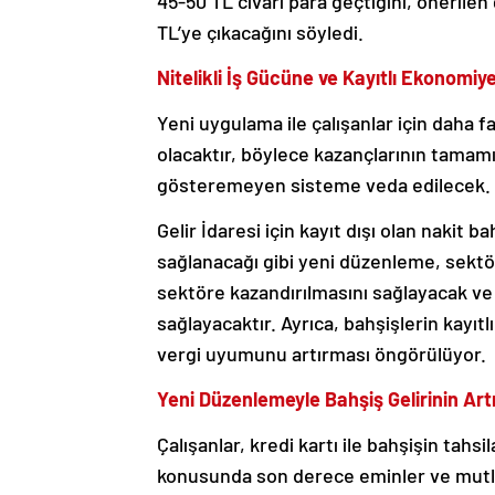
45-50 TL civarı para geçtiğini, önerilen
TL’ye çıkacağını söyledi.
Nitelikli İş Gücüne ve Kayıtlı Ekonomi
Yeni uygulama ile çalışanlar için daha fa
olacaktır, böylece kazançlarının tamamın
gösteremeyen sisteme veda edilecek.
Gelir İdaresi için kayıt dışı olan nakit 
sağlanacağı gibi yeni düzenleme, sektör ç
sektöre kazandırılmasını sağlayacak ve
sağlayacaktır. Ayrıca, bahşişlerin kayıt
vergi uyumunu artırması öngörülüyor.
Yeni Düzenlemeyle Bahşiş Gelirinin Ar
Çalışanlar, kredi kartı ile bahşişin tahs
konusunda son derece eminler ve mutlul