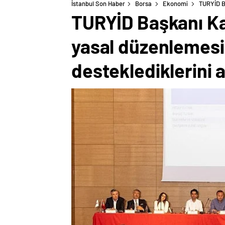
İstanbul Son Haber
Borsa
Ekonomi
TURYİD Ba
TURYİD Başkanı Ka
yasal düzenlemesini
desteklediklerini a