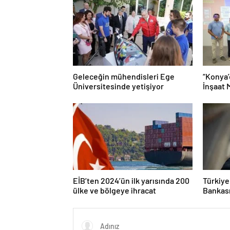
Geleceğin mühendisleri Ege
“Konya’
Üniversitesinde yetişiyor
İnşaat 
Mühendi
Tanına
EİB’ten 2024’ün ilk yarısında 200
Türkiye
ülke ve bölgeye ihracat
Bankası
TL’ye ul