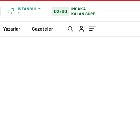
İMSAK'A
İSTANBUL
02:00
KALAN SÜRE
°
Yazarlar
Gazeteler