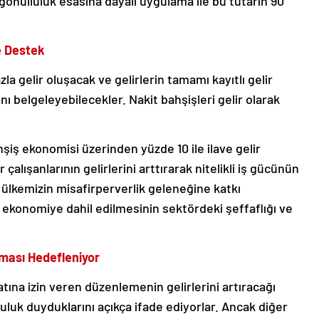
 gönüllülük esasına dayalı uygulama ile bu tutarın 90
ye Destek
zla gelir oluşacak ve gelirlerin tamamı kayıtlı gelir
ı belgeleyebilecekler. Nakit bahşişleri gelir olarak
bahşiş ekonomisi üzerinden yüzde 10 ile ilave gelir
alışanlarının gelirlerini arttırarak nitelikli iş gücünün
 ülkemizin misafirperverlik geleneğine katkı
lı ekonomiye dahil edilmesinin sektördeki şeffaflığı ve
tması Hedefleniyor
ilatına izin veren düzenlemenin gelirlerini artıracağı
uk duyduklarını açıkça ifade ediyorlar. Ancak diğer