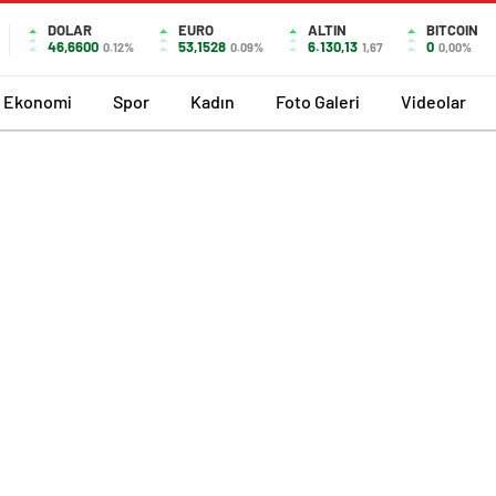
DOLAR
EURO
ALTIN
BITCOIN
46,6600
53,1528
6.130,13
0
0.12%
0.09%
1,67
0,00%
Ekonomi
Spor
Kadın
Foto Galeri
Videolar