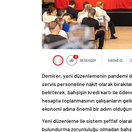
0
BEĞENDİM
ABONE OL
Demirer, yeni düzenlemenin pandemi dö
servis personeline nakit olarak bırakıla
belirterek, bahşişin kredi kartı ile öde
hesapta toplanmasının çalışanların gelir
ekonomi adına önemli bir adım olduğunu
Yeni düzenleme ile sistem şeffaf olara
bulundurma zorunluluğu olmadan bahşiş v