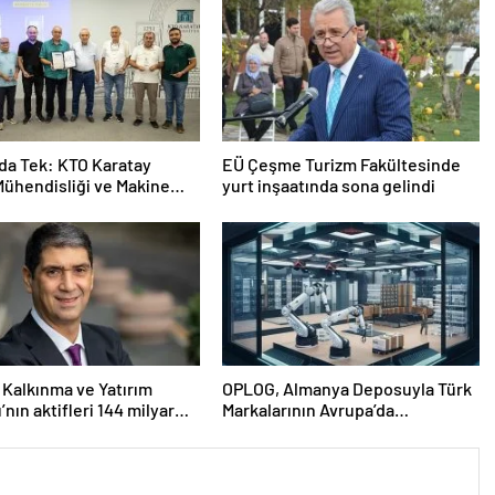
da Tek: KTO Karatay
EÜ Çeşme Turizm Fakültesinde
Mühendisliği ve Makine
yurt inşaatında sona gelindi
sliği Bölümleri Avrupa’da
cak”
 Kalkınma ve Yatırım
OPLOG, Almanya Deposuyla Türk
’nın aktifleri 144 milyar
Markalarının Avrupa’da
aştı
Büyümesine Destek Oluyor