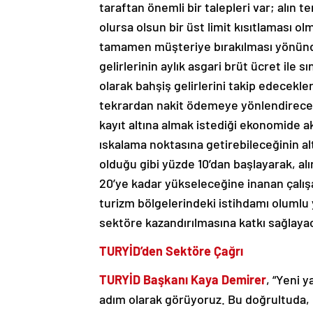
taraftan önemli bir talepleri var; alın t
olursa olsun bir üst limit kısıtlaması o
tamamen müşteriye bırakılması yönünde 
gelirlerinin aylık asgari brüt ücret ile 
olarak bahşiş gelirlerini takip edecekle
tekrardan nakit ödemeye yönlendirecekl
kayıt altına almak istediği ekonomide a
ıskalama noktasına getirebileceğinin alt
olduğu gibi yüzde 10’dan başlayarak, al
20’ye kadar yükseleceğine inanan çalışa
turizm bölgelerindeki istihdamı olumlu 
sektöre kazandırılmasına katkı sağlayac
TURYİD’den Sektöre Çağrı
TURYİD Başkanı Kaya Demirer
, “Yeni 
adım olarak görüyoruz. Bu doğrultuda, Gel