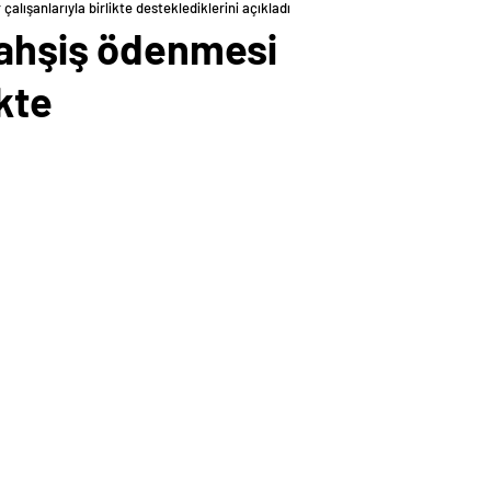
lışanlarıyla birlikte desteklediklerini açıkladı
bahşiş ödenmesi
kte