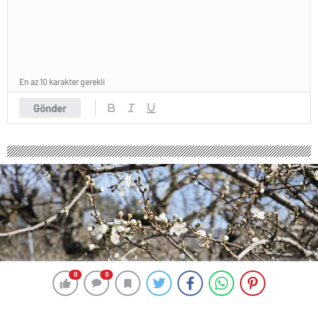
En az 10 karakter gerekli
Gönder
0
0
0
0