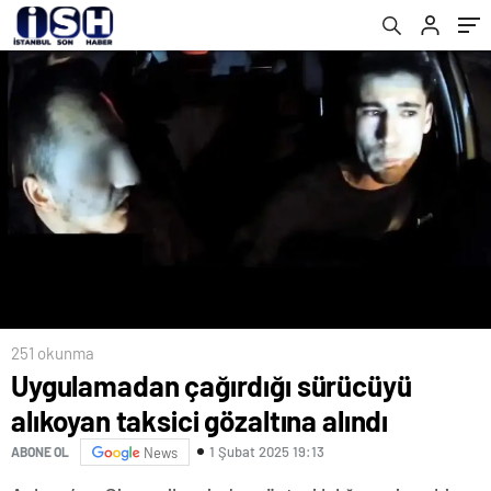
251 okunma
Uygulamadan çağırdığı sürücüyü
alıkoyan taksici gözaltına alındı
1 Şubat 2025 19:13
ABONE OL
News