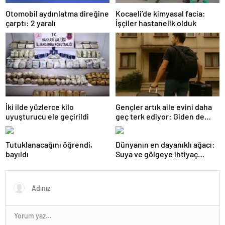
Otomobil aydınlatma direğine
Kocaeli’de kimyasal facia:
çarptı: 2 yaralı
İşçiler hastanelik olduk
İki ilde yüzlerce kilo
Gençler artık aile evini daha
uyuşturucu ele geçirildi
geç terk ediyor: Giden de
geri dönüyor
Tutuklanacağını öğrendi,
Dünyanın en dayanıklı ağacı:
bayıldı
Suya ve gölgeye ihtiyaç
duymuyor, şifalı meyveler
veriyor!