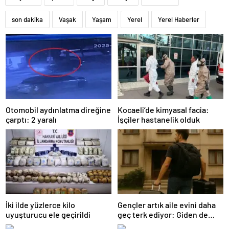
son dakika
Vaşak
Yaşam
Yerel
Yerel Haberler
Otomobil aydınlatma direğine
Kocaeli’de kimyasal facia:
çarptı: 2 yaralı
İşçiler hastanelik olduk
İki ilde yüzlerce kilo
Gençler artık aile evini daha
uyuşturucu ele geçirildi
geç terk ediyor: Giden de
geri dönüyor