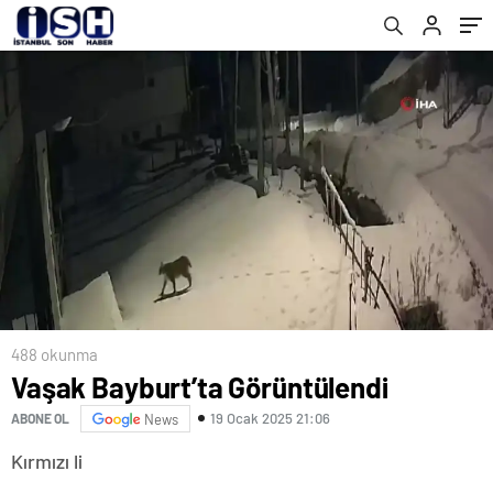
488 okunma
Vaşak Bayburt’ta Görüntülendi
19 Ocak 2025 21:06
ABONE OL
News
Kırmızı li