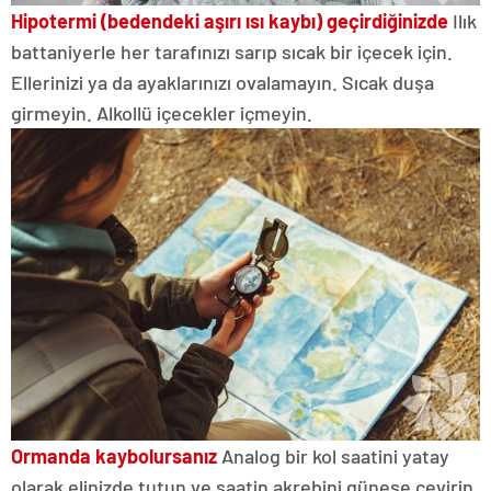
Hipotermi (bedendeki aşırı ısı kaybı) geçirdiğinizde
Ilık
battaniyerle her tarafınızı sarıp sıcak bir içecek için.
Ellerinizi ya da ayaklarınızı ovalamayın. Sıcak duşa
girmeyin. Alkollü içecekler içmeyin.
Ormanda kaybolursanız
Analog bir kol saatini yatay
olarak elinizde tutun ve saatin akrebini güneşe çevirin.