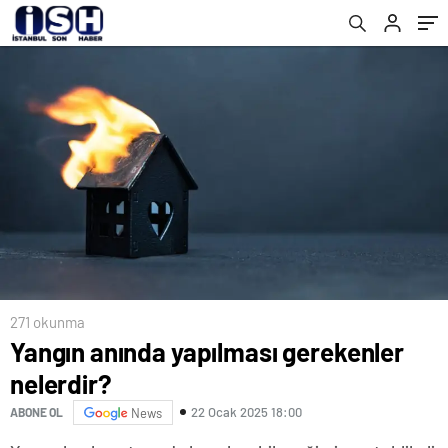
aşkıyla gününü gün ediyordu…
271 okunma
Yangın anında yapılması gerekenler
nelerdir?
22 Ocak 2025 18:00
ABONE OL
News