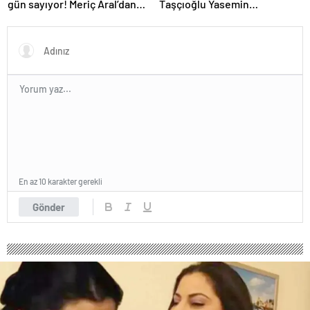
gün sayıyor! Meriç Aral’dan
Taşçıoğlu Yasemin
yeni poz
Sakallıoğlu’nu kuliste ziyaret
etti
En az 10 karakter gerekli
Gönder