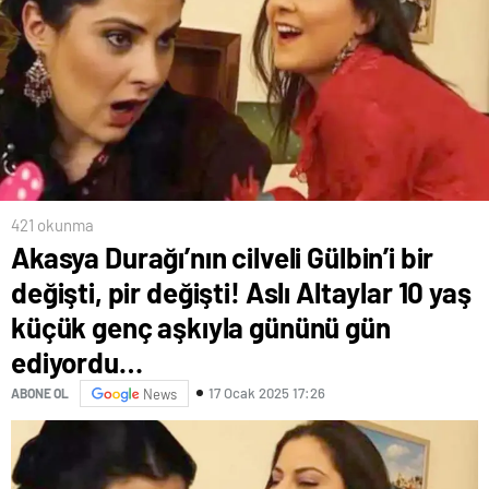
421 okunma
Akasya Durağı’nın cilveli Gülbin’i bir
değişti, pir değişti! Aslı Altaylar 10 yaş
küçük genç aşkıyla gününü gün
ediyordu…
17 Ocak 2025 17:26
ABONE OL
News