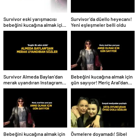
Survivor eski yarışmacısı
Survivor’da düello heyecanı!
bebeğini kucağına almak için
Yeni eşleşmeler belli oldu
gün sayıyor! İsmini ilk kez
açıkladı
Survivor Almeda Baylan’dan
Bebeğini kucağına almak için
merak uyandıran Instagram
gün sayıyor! Meriç Aral’dan
paylaşımı! ‘Bugün ilk adım
yeni poz
atıldı’
Bebeğini kucağına almak için
Övmelere doyamadı! Sibel