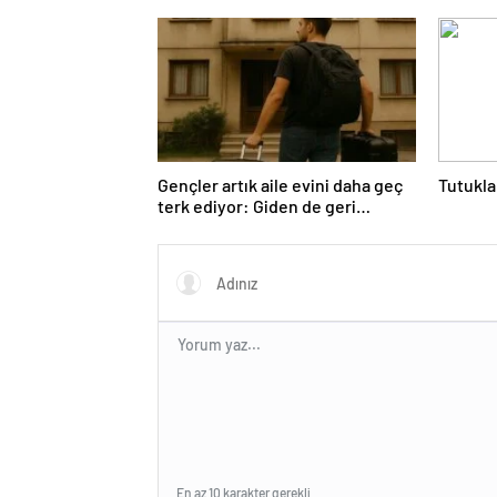
Gençler artık aile evini daha geç
Tutukla
terk ediyor: Giden de geri
dönüyor
En az 10 karakter gerekli