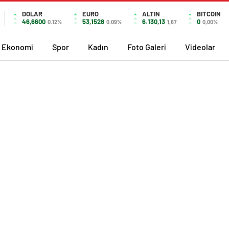
DOLAR
EURO
ALTIN
BITCOIN
46,6600
53,1528
6.130,13
0
0.12%
0.09%
1,67
0,00%
Ekonomi
Spor
Kadın
Foto Galeri
Videolar