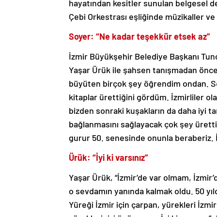
hayatından kesitler sunulan belgesel de
Çebi Orkestrası eşliğinde müzikaller ve
Soyer: “Ne kadar teşekkür etsek az”
İzmir Büyükşehir Belediye Başkanı Tunç
Yaşar Ürük ile şahsen tanışmadan önce A
büyüten birçok şey öğrendim ondan. So
kitaplar ürettiğini gördüm. İzmirliler o
bizden sonraki kuşakların da daha iyi t
bağlanmasını sağlayacak çok şey ürett
gurur 50. senesinde onunla beraberiz. İy
Ürük: “İyi ki varsınız”
Yaşar Ürük, “İzmir’de var olmam, İzmir
o sevdamın yanında kalmak oldu. 50 yıld
Yüreği İzmir için çarpan, yürekleri İzm