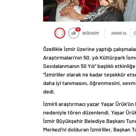
0
BEĞENDİM
ABONE OL
Özellikle İzmir üzerine yaptığı çalışmal
Araştırmaları’nın 50. yılı Kültürpark İs
Sevdalanmanın 50 Yılı” başlıklı etkinli
“İzmirliler olarak ne kadar teşekkür ets
daha iyi tanımasını, öğrenmesini, sevm
dedi.
İzmirli araştırmacı yazar Yaşar Ürük’ün k
nedeniyle tören düzenlendi. Yaşar Ürük’
İzmir Büyükşehir Belediye Başkanı Tunç
Merkezi’ni dolduran İzmirliler, Başkan T