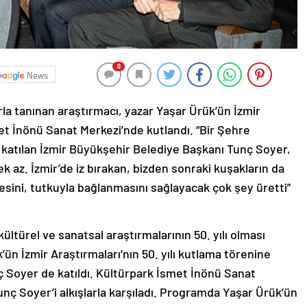
0
News
arla tanınan araştırmacı, yazar Yaşar Ürük’ün İzmir
met İnönü Sanat Merkezi’nde kutlandı. “Bir Şehre
ğe katılan İzmir Büyükşehir Belediye Başkanı Tunç Soyer,
ek az. İzmir’de iz bırakan, bizden sonraki kuşakların da
esini, tutkuyla bağlanmasını sağlayacak çok şey üretti”
ültürel ve sanatsal araştırmalarının 50. yılı olması
ün İzmir Araştırmaları’nın 50. yılı kutlama törenine
 Soyer de katıldı. Kültürpark İsmet İnönü Sanat
unç Soyer’i alkışlarla karşıladı. Programda Yaşar Ürük’ün