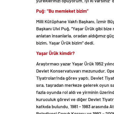
yüreklerinizi öpüyorum. İyi ki varsınız”
Puğ: “Bu memleket bizim”
Milli Kütüphane Vakfı Başkanı, İzmir Bü
Başkanı Ulvi Puğ, “Yaşar Ürük gibi bize 
anlatan insanlarla, oradan aldığımız gü
bizim, Yaşar Ürük bizim” dedi.
Yaşar Ürük kimdir?
Araştırmacı yazar Yaşar Ürük 1952 yılı
Devlet Konservatuvarı mezunudur. Opera
Tiyatroları’nda görev yaptı. Devlet Tiy
sıra, taşradan merkeze gelerek oyun s
fazla oyunda rol aldı ve yirminin üzerin
kuruculuk görevi ve diğer Devlet Tiyatro
katkıda bulundu. 1981 – 1983 arasında At
Belediyesi Çocuk Korosu ve 1992 – 200