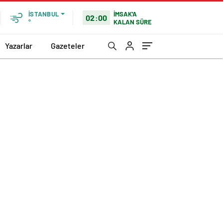
İMSAK'A
İSTANBUL
02:00
KALAN SÜRE
°
Yazarlar
Gazeteler