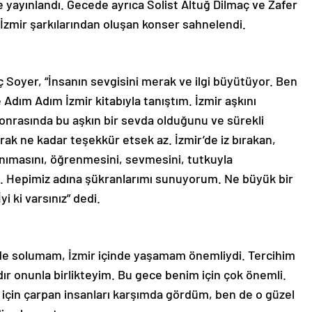
 yayınlandı. Gecede ayrıca Solist Altuğ Dilmaç ve Zafer
 İzmir şarkılarından oluşan konser sahnelendi.
 Soyer, “İnsanın sevgisini merak ve ilgi büyütüyor. Ben
dım Adım İzmir kitabıyla tanıştım. İzmir aşkını
nrasında bu aşkın bir sevda olduğunu ve sürekli
larak ne kadar teşekkür etsek az. İzmir’de iz bırakan,
anımasını, öğrenmesini, sevmesini, tutkuyla
i. Hepimiz adına şükranlarımı sunuyorum. Ne büyük bir
i ki varsınız” dedi.
’de solumam, İzmir içinde yaşamam önemliydi. Tercihim
ır onunla birlikteyim. Bu gece benim için çok önemli.
ir için çarpan insanları karşımda gördüm, ben de o güzel