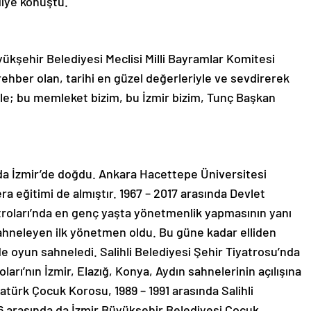
 diye konuştu.
yükşehir Belediyesi Meclisi Milli Bayramlar Komitesi
rehber olan, tarihi en güzel değerleriyle ve sevdirerek
çle; bu memleket bizim, bu İzmir bizim, Tunç Başkan
nda İzmir’de doğdu. Ankara Hacettepe Üniversitesi
 eğitimi de almıştır. 1967 – 2017 arasında Devlet
atroları’nda en genç yaşta yönetmenlik yapmasının yanı
ahneleyen ilk yönetmen oldu. Bu güne kadar elliden
de oyun sahneledi. Salihli Belediyesi Şehir Tiyatrosu’nda
ları’nın İzmir, Elazığ, Konya, Aydın sahnelerinin açılışına
atürk Çocuk Korosu, 1989 – 1991 arasında Salihli
6 arasında da İzmir Büyükşehir Belediyesi Çocuk