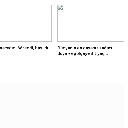
nacağını öğrendi, bayıldı
Dünyanın en dayanıklı ağacı:
Suya ve gölgeye ihtiyaç
duymuyor, şifalı meyveler
veriyor!