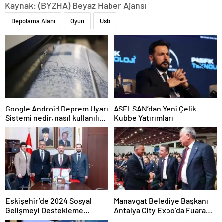
Kaynak: (BYZHA) Beyaz Haber Ajansı
Depolama Alanı
Oyun
Usb
Google Android Deprem Uyarı
ASELSAN’dan Yeni Çelik
Sistemi nedir, nasıl kullanılır?
Kubbe Yatırımları
Android Deprem Uyarı
Sistemi Açma Adımları!
Eskişehir’de 2024 Sosyal
Manavgat Belediye Başkanı
Gelişmeyi Destekleme
Antalya City Expo’da Fuara
Programı Projeleri İmzalandı
Katıldı