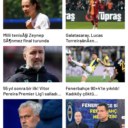
Milli tenisÃ§i Zeynep
Galatasaray, Lucas
SÃ¶nmez final turunda
TorreiraânÄ±n
sÃ¶zleÅmesini uzattÄ±
55 yıl sonra bir ilk! Vitor
Fenerbahçe 90+4’te yıkıldı!
Pereira Premier Lig’i salladı…
Kadıköy çöktü…