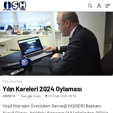
524 okunma
Yılın Kareleri 2024 Oylaması
23 Ocak 2025 09:55
ABONE OL
News
Yeşil Hidrojen Üreticileri Derneği (H2DER) Başkanı
Yusuf Günay, Anadolu Ajansının (AA) gözünden 2024’e