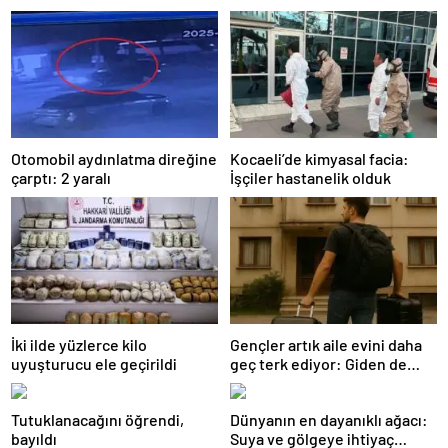
Otomobil aydınlatma direğine
Kocaeli’de kimyasal facia:
çarptı: 2 yaralı
İşçiler hastanelik olduk
İki ilde yüzlerce kilo
Gençler artık aile evini daha
uyuşturucu ele geçirildi
geç terk ediyor: Giden de
geri dönüyor
Tutuklanacağını öğrendi,
Dünyanın en dayanıklı ağacı:
bayıldı
Suya ve gölgeye ihtiyaç