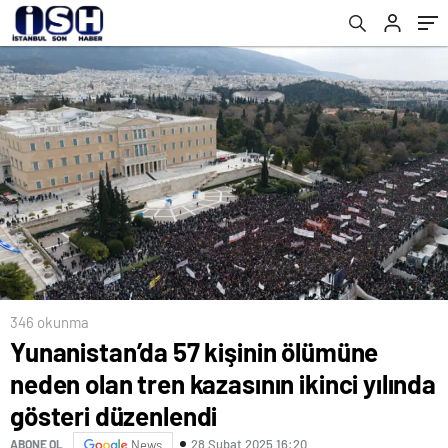
düzenlendi
nedeniyle yayımlanamadı
346 okunma
Yunanistan’da 57 kişinin ölümüne
neden olan tren kazasının ikinci yılında
gösteri düzenlendi
28 Şubat 2025 16:20
ABONE OL
News