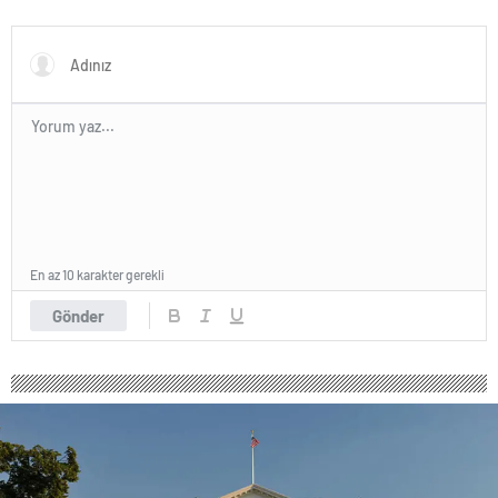
duymuyor, şifalı meyveler
veriyor!
En az 10 karakter gerekli
Gönder