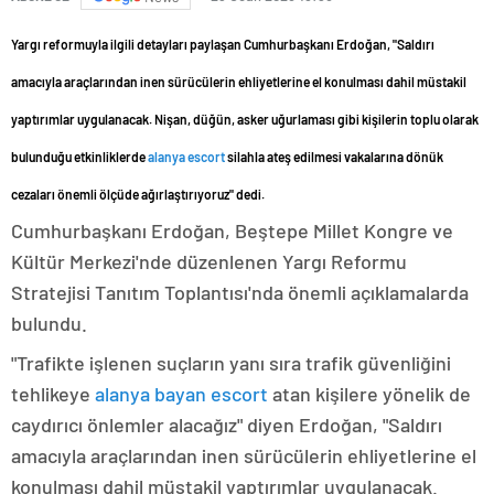
Yargı reformuyla ilgili detayları paylaşan Cumhurbaşkanı Erdoğan, "Saldırı
amacıyla araçlarından inen sürücülerin ehliyetlerine el konulması dahil müstakil
yaptırımlar uygulanacak. Nişan, düğün, asker uğurlaması gibi kişilerin toplu olarak
bulunduğu etkinliklerde
alanya escort
silahla ateş edilmesi vakalarına dönük
cezaları önemli ölçüde ağırlaştırıyoruz" dedi.
Cumhurbaşkanı Erdoğan, Beştepe Millet Kongre ve
Kültür Merkezi'nde düzenlenen Yargı Reformu
Stratejisi Tanıtım Toplantısı'nda önemli açıklamalarda
bulundu.
"Trafikte işlenen suçların yanı sıra trafik güvenliğini
tehlikeye
alanya bayan escort
atan kişilere yönelik de
caydırıcı önlemler alacağız" diyen Erdoğan, "Saldırı
amacıyla araçlarından inen sürücülerin ehliyetlerine el
konulması dahil müstakil yaptırımlar uygulanacak.