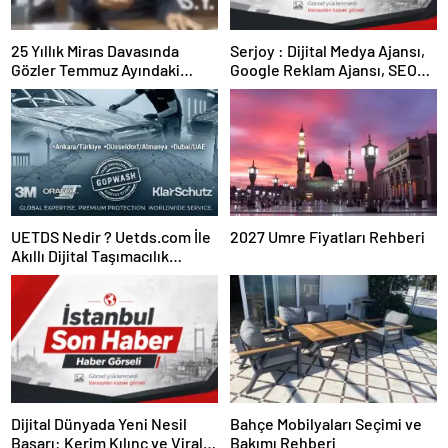
25 Yıllık Miras Davasında
Serjoy : Dijital Medya Ajansı,
Gözler Temmuz Ayındaki
Google Reklam Ajansı, SEO
Karar Duruşmasına Çevrildi
Ajansı ve Web Tasarım Ajansı
UETDS Nedir ? Uetds.com İle
2027 Umre Fiyatları Rehberi
Akıllı Dijital Taşımacılık
Yazılımı
Dijital Dünyada Yeni Nesil
Bahçe Mobilyaları Seçimi ve
Başarı: Kerim Kılınç ve Viral
Bakımı Rehberi