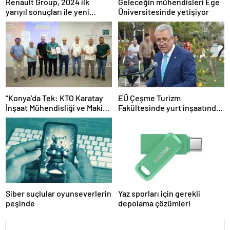
Renault Group, 2024 ilk
Geleceğin mühendisleri Ege
yarıyıl sonuçları ile yeni
Üniversitesinde yetişiyor
rekorlar kırmaya ve
performansını geliştirmeye
devam ediyor
“Konya’da Tek: KTO Karatay
EÜ Çeşme Turizm
İnşaat Mühendisliği ve Makine
Fakültesinde yurt inşaatında
Mühendisliği Bölümleri
sona gelindi
Avrupa’da Tanınacak”
Siber suçlular oyunseverlerin
Yaz sporları için gerekli
peşinde
depolama çözümleri