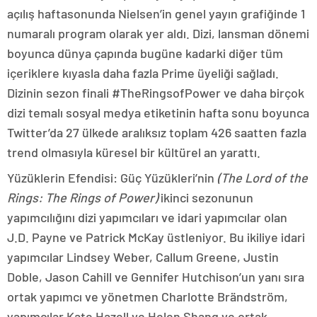
açılış haftasonunda Nielsen’in genel yayın grafiğinde 1
numaralı program olarak yer aldı. Dizi, lansman dönemi
boyunca dünya çapında bugüne kadarki diğer tüm
içeriklere kıyasla daha fazla Prime üyeliği sağladı.
Dizinin sezon finali #TheRingsofPower ve daha birçok
dizi temalı sosyal medya etiketinin hafta sonu boyunca
Twitter’da 27 ülkede aralıksız toplam 426 saatten fazla
trend olmasıyla küresel bir kültürel an yarattı.
Yüzüklerin Efendisi: Güç Yüzükleri’nin
(The Lord of the
Rings: The Rings of Power)
ikinci sezonunun
yapımcılığını dizi yapımcıları ve idari yapımcılar olan
J.D. Payne ve Patrick McKay üstleniyor. Bu ikiliye idari
yapımcılar Lindsey Weber, Callum Greene, Justin
Doble, Jason Cahill ve Gennifer Hutchison’un yanı sıra
ortak yapımcı ve yönetmen Charlotte Brändström,
yapımcılar Kate Hazell ve Helen Shang ve ortak