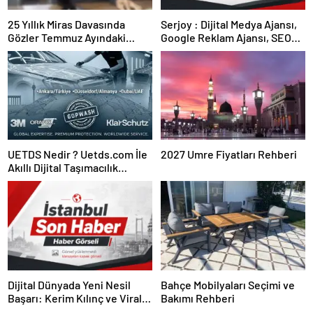
25 Yıllık Miras Davasında
Serjoy : Dijital Medya Ajansı,
Gözler Temmuz Ayındaki
Google Reklam Ajansı, SEO
Karar Duruşmasına Çevrildi
Ajansı ve Web Tasarım Ajansı
UETDS Nedir ? Uetds.com İle
2027 Umre Fiyatları Rehberi
Akıllı Dijital Taşımacılık
Yazılımı
Dijital Dünyada Yeni Nesil
Bahçe Mobilyaları Seçimi ve
Başarı: Kerim Kılınç ve Viral
Bakımı Rehberi
İçerik Stratejilerinin Yükselişi