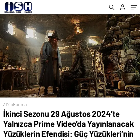
Efendisi: Güç Yüzükleri’nin Yeni Sezonunda
Ünlü Tom Bombadil Karakterini Aktör Rory
Kinnear Canlandıracak
312 okunma
İkinci Sezonu 29 Ağustos 2024’te
Yalnızca Prime Video’da Yayınlanacak
Yüzüklerin Efendisi: Güç Yüzükleri’nin