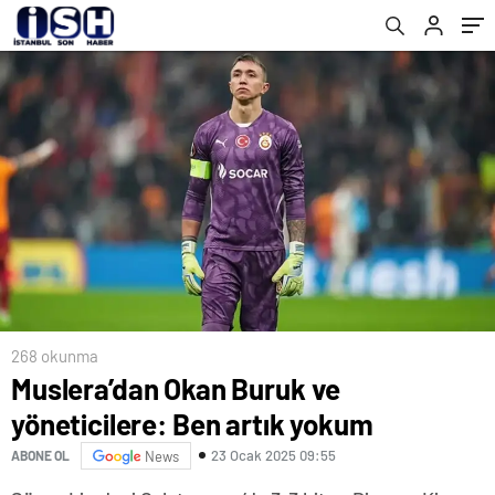
268 okunma
Muslera’dan Okan Buruk ve
yöneticilere: Ben artık yokum
23 Ocak 2025 09:55
ABONE OL
News