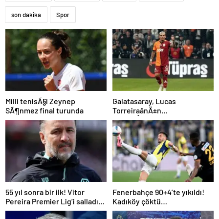
son dakika
Spor
Milli tenisÃ§i Zeynep
Galatasaray, Lucas
SÃ¶nmez final turunda
TorreiraânÄ±n
sÃ¶zleÅmesini uzattÄ±
55 yıl sonra bir ilk! Vitor
Fenerbahçe 90+4’te yıkıldı!
Pereira Premier Lig’i salladı…
Kadıköy çöktü…